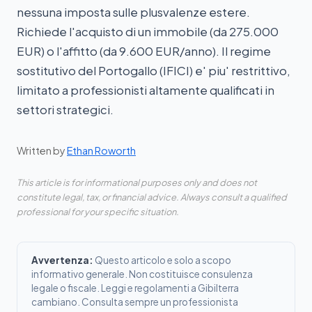
nessuna imposta sulle plusvalenze estere.
Richiede l'acquisto di un immobile (da 275.000
EUR) o l'affitto (da 9.600 EUR/anno). Il regime
sostitutivo del Portogallo (IFICI) e' piu' restrittivo,
limitato a professionisti altamente qualificati in
settori strategici.
Written by
Ethan Roworth
This article is for informational purposes only and does not
constitute legal, tax, or financial advice. Always consult a qualified
professional for your specific situation.
Avvertenza:
Questo articolo e solo a scopo
informativo generale. Non costituisce consulenza
legale o fiscale. Leggi e regolamenti a Gibilterra
cambiano. Consulta sempre un professionista