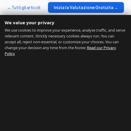
← Tutti gli articoli
Inizia la Valutazione Gratuita →
We value your privacy
We use cookies to improve your experience, analyse traffic, and serve
relevant content. Strictly necessary cookies always run. You can
accept all, reject non-essential, or customize your choices. You can
change your decision any time from the footer.
Read our Privacy
GIBRALTAR RELOCATION
Policy
Trova la Tua Posizione Ideale
Home
Valutazione
Chi Siamo
Blog
Contatti
Avvertenze
Privacy
Termini
Legal Notice
Cookie preferences
©
2026
Gibraltar Relocation
RETE GIBILTERRA
Country of Gibraltar
↗
Buy Property Gibraltar
↗
Properties For Sale
↗
Rent Gibraltar
↗
Property Management
↗
Careers Gibraltar
↗
Things To Do
↗
Gibraltar Gyms
↗