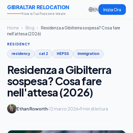
GIBRALTAR RELOCATION
EN
Inizia Ora
Trova la Tua Posizione Ideale
Home
›
Blog
›
Residenza a Gibilterra sospesa? Cosa fare
nell'attesa (2026)
RESIDENCY
residency
cat 2
HEPSS
immigration
Residenza a Gibilterra
sospesa? Cosa fare
nell'attesa (2026)
Ethan Roworth
12 marzo 2026
9 min di lettura
•
•