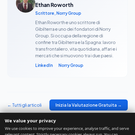
Ethan Roworth
Scrittore, Norry Group
Ethan Roworth e uno scrittore di
Gibilterra e uno dei fondatori di Norry
Group. Si occupa della regione di
confine tra Gibilterra e la Spagna: lavoro
transfrontaliero, vita quotidiana, affari e i
mercati che si muovono tra i due paesi.
LinkedIn
Norry Group
← Tutti gli articoli
Inizia la Valutazione Gratuita →
We value your privacy
We use cookies to improve your experience, analyse traffic, and serve
relevant content. Strictly necessary cookies always run. You can