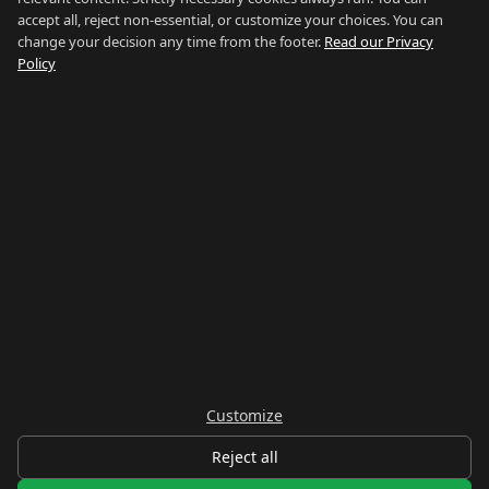
accept all, reject non-essential, or customize your choices. You can
change your decision any time from the footer.
Read our Privacy
GIBRALTAR RELOCATION
Policy
Trova la Tua Posizione Ideale
Home
Valutazione
Chi Siamo
Blog
Contatti
Avvertenze
Privacy
Termini
Legal Notice
Cookie preferences
©
2026
Gibraltar Relocation
RETE GIBILTERRA
Country of Gibraltar
↗
Buy Property Gibraltar
↗
Properties For Sale
↗
Rent Gibraltar
↗
Property Management
↗
Careers Gibraltar
↗
Things To Do
↗
Gibraltar Gyms
↗
Avvertenza:
Questo servizio fornisce informazioni
Customize
generali sulle localita immobiliari. Non costituisce
consulenza finanziaria, fiscale, di investimento o legale.
Reject all
Consultare professionisti qualificati prima di prendere
decisioni.