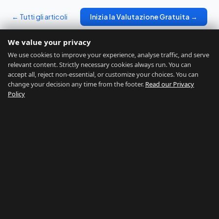
← Tutti gli articoli
Inizia la Valutazione Gratuita →
We value your privacy
We use cookies to improve your experience, analyse traffic, and serve
relevant content. Strictly necessary cookies always run. You can
accept all, reject non-essential, or customize your choices. You can
change your decision any time from the footer.
Read our Privacy
GIBRALTAR RELOCATION
Policy
Trova la Tua Posizione Ideale
Home
Valutazione
Chi Siamo
Blog
Contatti
Avvertenze
Privacy
Termini
Legal Notice
Cookie preferences
©
2026
Gibraltar Relocation
RETE GIBILTERRA
Country of Gibraltar
↗
Buy Property Gibraltar
↗
Properties For Sale
↗
Rent Gibraltar
↗
Property Management
↗
Careers Gibraltar
↗
Things To Do
↗
Gibraltar Gyms
↗