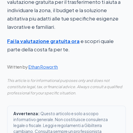
valutazione gratuita per il trasferimento ti aiuta a
individuare la zona, il budget e la soluzione
abitativa piu adatti alle tue specifiche esigenze
lavorative e familiari.
Fai la valutazione gratuita ora
e scopri quale
parte della costa fa per te.
Written by
Ethan Roworth
This article is for informational purposes only and does not
constitute legal, tax, or financial advice. Always consult a qualified
professional for your specific situation.
Avvertenza:
Questo articolo e solo a scopo
informativo generale. Non costituisce consulenza
legale o fiscale. Leggi e regolamenti a Gibilterra
cambiano. Consulta sempre un professionista