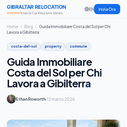
GIBRALTAR RELOCATION
EN
Inizia Ora
Trova la Tua Posizione Ideale
Home
›
Blog
›
Guida Immobiliare Costa del Sol per Chi
Lavora a Gibilterra
costa-del-sol
property
commute
Guida Immobiliare
Costa del Sol per Chi
Lavora a Gibilterra
Ethan Roworth
12 marzo 2026
•