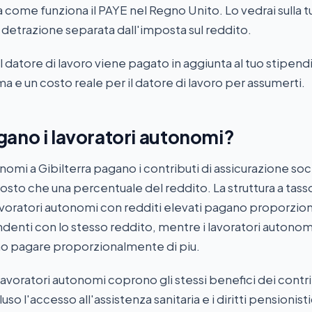
a come funziona il PAYE nel Regno Unito. Lo vedrai sulla t
etrazione separata dall'imposta sul reddito.
el datore di lavoro viene pagato in aggiunta al tuo stipen
ma e un costo reale per il datore di lavoro per assumerti.
ano i lavoratori autonomi?
onomi a Gibilterra pagano i contributi di assicurazione soc
tosto che una percentuale del reddito. La struttura a tasso
 lavoratori autonomi con redditi elevati pagano proporzi
enti con lo stesso reddito, mentre i lavoratori autonom
no pagare proporzionalmente di piu.
 lavoratori autonomi coprono gli stessi benefici dei contri
so l'accesso all'assistenza sanitaria e i diritti pensionisti