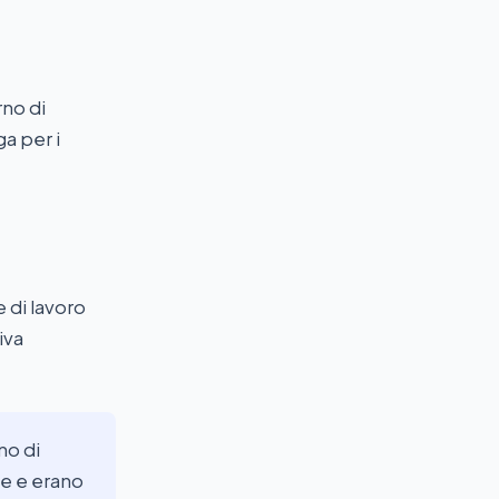
rno di
ga per i
e di lavoro
iva
no di
ve e erano