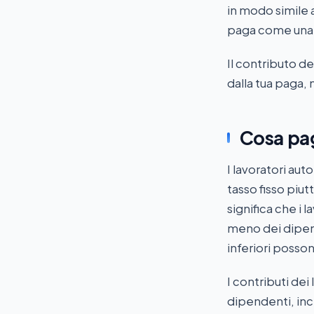
in modo simile 
paga come una d
Il contributo d
dalla tua paga, 
Cosa pag
I lavoratori aut
tasso fisso piut
significa che i
meno dei dipend
inferiori posso
I contributi dei
dipendenti, inclu