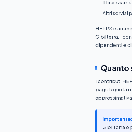
Il finanziame
Altri servizi 
HEPPS e amminis
Gibilterra. I co
dipendenti e di
Quanto 
I contributi HEP
paga la quota m
approssimativa
Importante
Gibilterra e