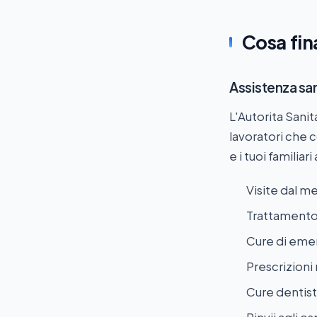
Cosa fi
Assistenza san
L'Autorita Sanita
lavoratori che c
e i tuoi familiar
Visite dal m
Trattamento 
Cure di eme
Prescrizioni
Cure dentist