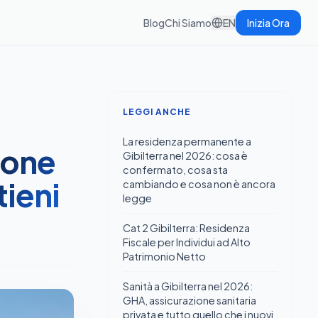
Blog
Chi Siamo
EN
Inizia Ora
LEGGI ANCHE
La residenza permanente a
ione
Gibilterra nel 2026: cosa è
confermato, cosa sta
tieni
cambiando e cosa non è ancora
legge
Cat 2 Gibilterra: Residenza
Fiscale per Individui ad Alto
Patrimonio Netto
Sanità a Gibilterra nel 2026:
GHA, assicurazione sanitaria
privata e tutto quello che i nuovi