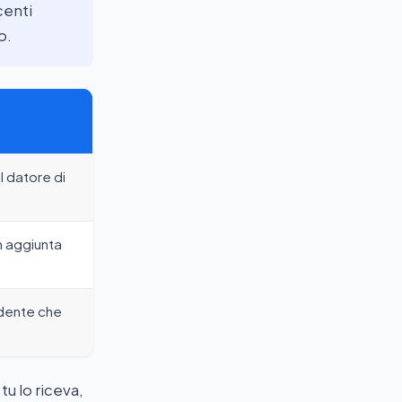
centi
o.
l datore di
n aggiunta
ndente che
u lo riceva,