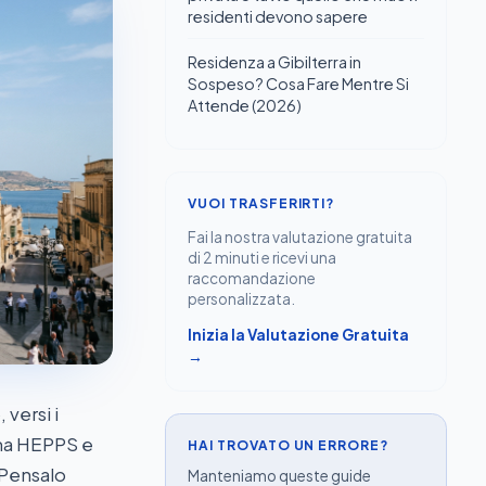
residenti devono sapere
Residenza a Gibilterra in
Sospeso? Cosa Fare Mentre Si
Attende (2026)
VUOI TRASFERIRTI?
Fai la nostra valutazione gratuita
di 2 minuti e ricevi una
raccomandazione
personalizzata.
Inizia la Valutazione Gratuita
→
 versi i
ama HEPPS e
HAI TROVATO UN ERRORE?
. Pensalo
Manteniamo queste guide