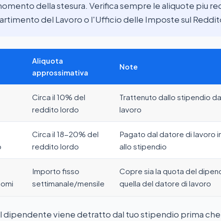
momento della stesura. Verifica sempre le aliquote piu re
partimento del Lavoro o l'Ufficio delle Imposte sul Reddit
Aliquota
Note
approssimativa
Circa il 10% del
Trattenuto dallo stipendio da
reddito lordo
lavoro
Circa il 18-20% del
Pagato dal datore di lavoro i
o
reddito lordo
allo stipendio
Importo fisso
Copre sia la quota del dipe
nomi
settimanale/mensile
quella del datore di lavoro
el dipendente viene detratto dal tuo stipendio prima che t