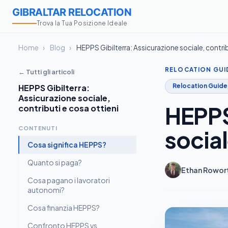
GIBRALTAR RELOCATION
Trova la Tua Posizione Ideale
Home
›
Blog
›
HEPPS Gibilterra: Assicurazione sociale, contrib
RELOCATION GUI
← Tutti gli articoli
Relocation Guide
HEPPS Gibilterra:
Assicurazione sociale,
HEPPS
contributi e cosa ottieni
CONTENUTI
social
Cosa significa HEPPS?
Quanto si paga?
Ethan Rowor
Cosa pagano i lavoratori
autonomi?
Cosa finanzia HEPPS?
Confronto HEPPS vs