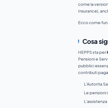
come la version
Insurance), anc
Ecco come funz
Cosa sig
HEPPS sta per
Pensioni e Servi
pubblici essenzi
contributi pag
L'Autorita Sa
Le pensioni s
L'assistenza 