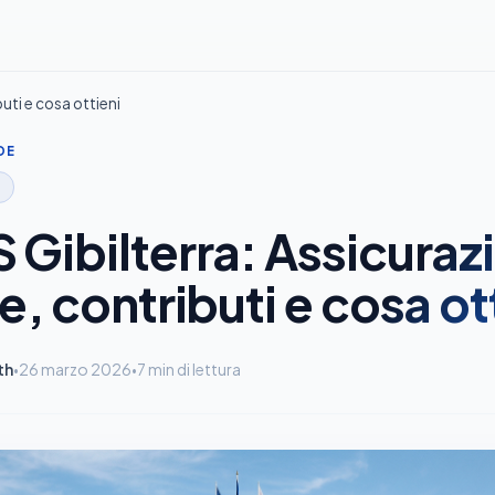
uti e cosa ottieni
DE
 Gibilterra: Assicuraz
e, contributi e cosa ot
th
26 marzo 2026
7 min di lettura
•
•