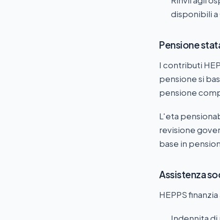
Rinvii agli 
disponibili a
Pensione stat
I contributi HEP
pensione si basa
pensione comple
L'eta pensionab
revisione gover
base in pensio
Assistenza so
HEPPS finanzia a
Indennita di