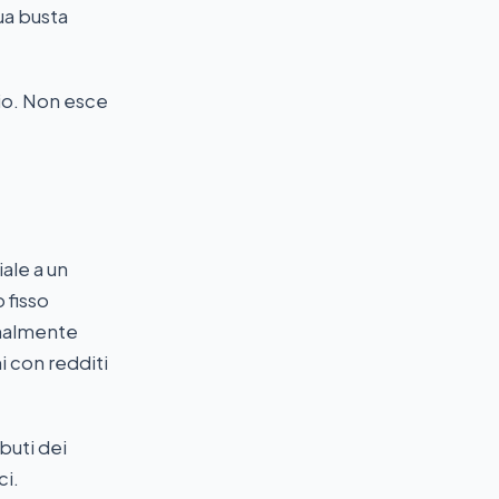
ua busta
dio. Non esce
iale a un
 fisso
onalmente
i con redditi
buti dei
ci.