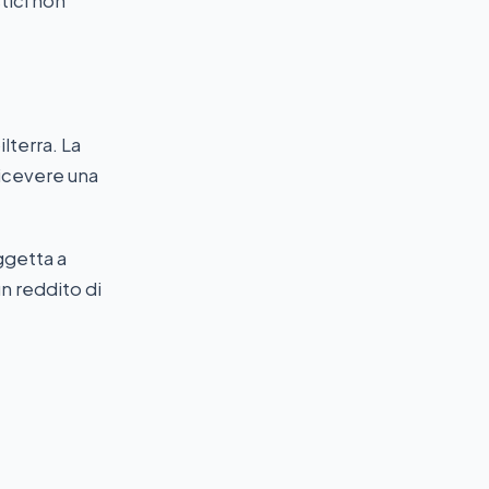
tici non
lterra. La
ricevere una
ggetta a
n reddito di