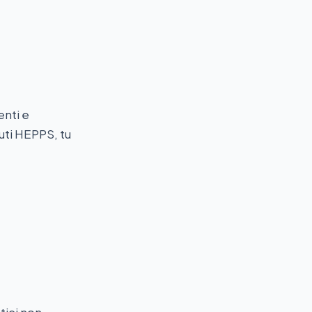
enti e
buti HEPPS, tu