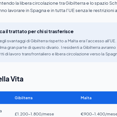
endo la libera circolazione tra Gibilterra e lo spazio Sc
no lavorare in Spagna e in tutta l'UE senza le restrizioni a
ca il trattato per chi si trasferisce
gli svantaggi di Gibilterra rispetto a Malta era l'accesso all'UE. I
lma gran parte di questo divario. I residenti a Gibilterra avrann
tti di lavoro transfrontaliero e libera circolazione verso la Spagn
lla Vita
Gibilterra
Malta
a
£1.200-1.800/mese
€900-1.400/mes