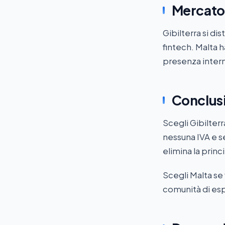
Mercato
Gibilterra si di
fintech. Malta 
presenza intern
Conclus
Scegli Gibilterr
nessuna IVA e se
elimina la princ
Scegli Malta se
comunità di espa