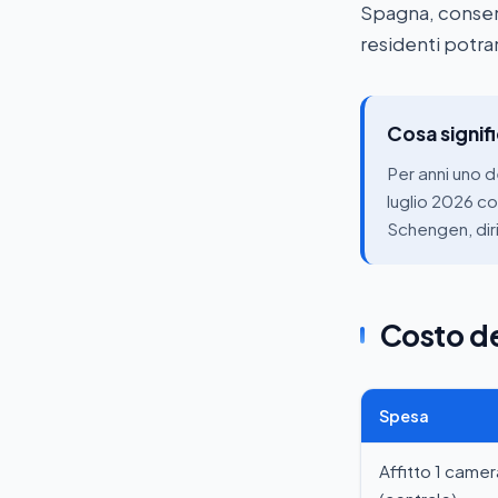
Spagna, consent
residenti potran
Cosa signifi
Per anni uno de
luglio 2026 co
Schengen, diri
Costo de
Spesa
Affitto 1 camer