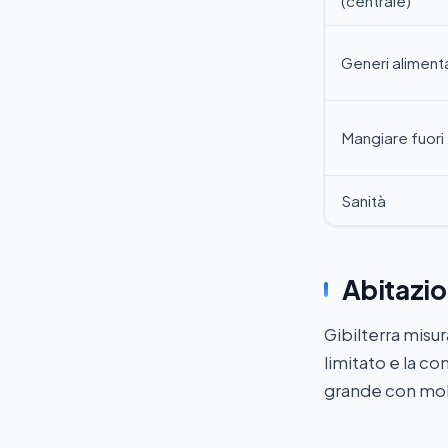
(centrale)
Generi alimenta
Mangiare fuori
Sanità
Abitazio
Gibilterra misur
limitato e la c
grande con molt