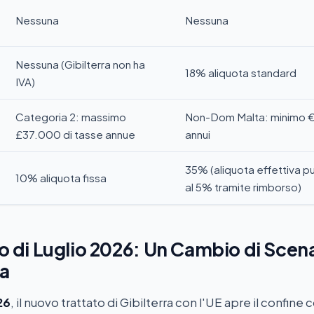
Nessuna
Nessuna
Nessuna (Gibilterra non ha
18% aliquota standard
IVA)
Categoria 2: massimo
Non-Dom Malta: minimo 
£37.000 di tasse annue
annui
35% (aliquota effettiva 
10% aliquota fissa
al 5% tramite rimborso)
ato di Luglio 2026: Un Cambio di Scen
ra
26
, il nuovo trattato di Gibilterra con l'UE apre il confine c