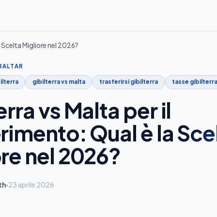
la Scelta Migliore nel 2026?
RALTAR
ilterra
gibilterra vs malta
trasferirsi gibilterra
tasse gibilterr
erra vs Malta per il
rimento: Qual è la Sce
ore nel 2026?
th
23 aprile 2026
•