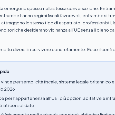
alta emergono spesso nella stessa conversazione. Entra
 entrambe hanno regimi fiscali favorevoli, entrambe si tr
attraggono lo stesso tipo di espatriato: professionisti, l
ditori che desiderano vicinanza all'UE senza il pieno car
molto diversi in cui vivere concretamente. Ecco il confr
apido
 vince per semplicità fiscale, sistema legale britannico e 
lio 2026
ce per l'appartenenza all'UE, più opzioni abitative e infr
riati consolidate
a è fisicamente molto piccola con stock abitativo limitato 