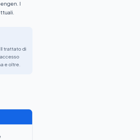
hengen. I
ttuali.
l trattato di
o accesso
a e oltre.
e