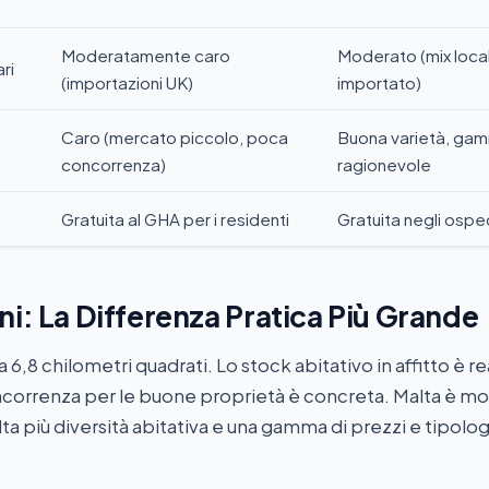
Moderatamente caro
Moderato (mix loca
ri
(importazioni UK)
importato)
Caro (mercato piccolo, poca
Buona varietà, gam
concorrenza)
ragionevole
Gratuita al GHA per i residenti
Gratuita negli osped
ni: La Differenza Pratica Più Grande
a 6,8 chilometri quadrati. Lo stock abitativo in affitto è 
oncorrenza per le buone proprietà è concreta. Malta è mo
a più diversità abitativa e una gamma di prezzi e tipolog