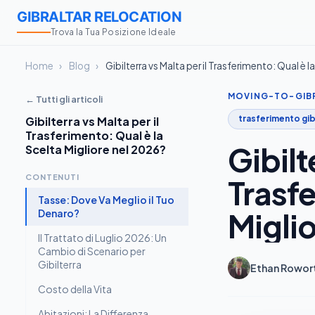
GIBRALTAR RELOCATION
Trova la Tua Posizione Ideale
Home
›
Blog
›
Gibilterra vs Malta per il Trasferimento: Qual è 
MOVING-TO-GIB
← Tutti gli articoli
trasferimento gib
Gibilterra vs Malta per il
Trasferimento: Qual è la
Gibilt
Scelta Migliore nel 2026?
CONTENUTI
Trasfe
Tasse: Dove Va Meglio il Tuo
Migli
Denaro?
Il Trattato di Luglio 2026: Un
Cambio di Scenario per
Gibilterra
Ethan Rowor
Costo della Vita
Abitazioni: La Differenza