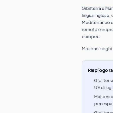
Gibilterra e M
lingua inglese,
Mediterraneo e 
remoto e impren
europeo.
Ma sono luoghi 
Riepilogo r
Gibilterra
UE di lug
Malta vin
per espat
Gibilterr