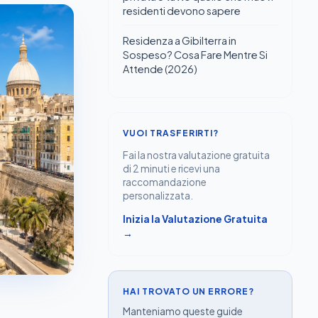
residenti devono sapere
Residenza a Gibilterra in
Sospeso? Cosa Fare Mentre Si
Attende (2026)
VUOI TRASFERIRTI?
Fai la nostra valutazione gratuita
di 2 minuti e ricevi una
raccomandazione
personalizzata.
Inizia la Valutazione Gratuita
→
HAI TROVATO UN ERRORE?
Manteniamo queste guide