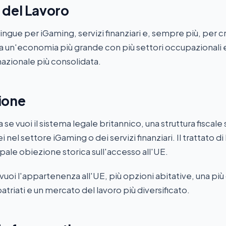
 del Lavoro
stingue per iGaming, servizi finanziari e, sempre più, per 
ha un'economia più grande con più settori occupazionali 
azionale più consolidata.
ione
a se vuoi il sistema legale britannico, una struttura fiscal
i nel settore iGaming o dei servizi finanziari. Il trattato di
ipale obiezione storica sull'accesso all'UE.
 vuoi l'appartenenza all'UE, più opzioni abitative, una pi
triati e un mercato del lavoro più diversificato.