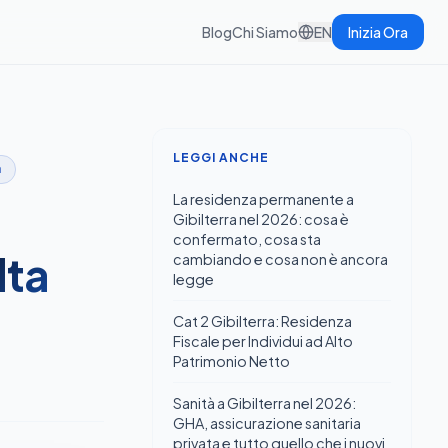
Blog
Chi Siamo
EN
Inizia Ora
LEGGI ANCHE
a
La residenza permanente a
Gibilterra nel 2026: cosa è
confermato, cosa sta
lta
cambiando e cosa non è ancora
legge
Cat 2 Gibilterra: Residenza
Fiscale per Individui ad Alto
Patrimonio Netto
Sanità a Gibilterra nel 2026:
GHA, assicurazione sanitaria
privata e tutto quello che i nuovi