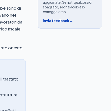
aggiornate. Se noti qualcosa di
sbagliato, segnalacelo e lo
mbe sono di
correggeremo.
ovano nel
Invia feedback →
avoratori da
ico fiscale
onto onesto.
il trattato
astrutture
e affitti