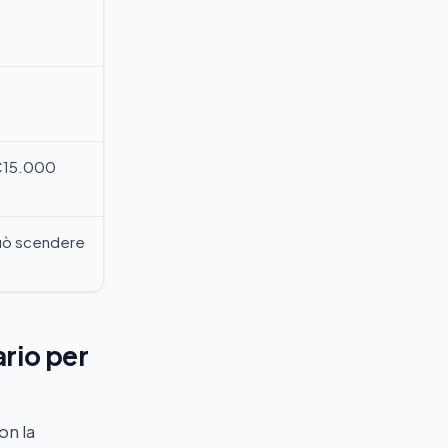
€15.000
può scendere
ario per
on la