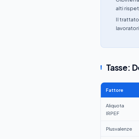
alti rispe
Il tratta
lavoratori
Tasse: D
Fattore
Aliquota
IRPEF
Plusvalenze