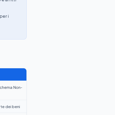
per i
 schema Non-
te dei beni