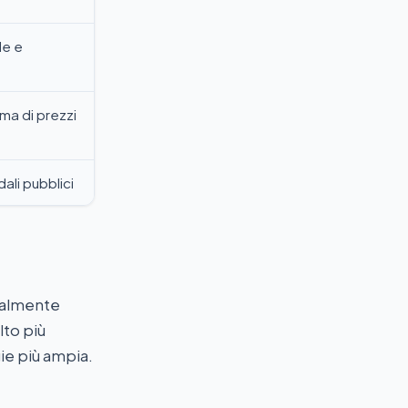
le e
ma di prezzi
ali pubblici
realmente
lto più
ie più ampia.