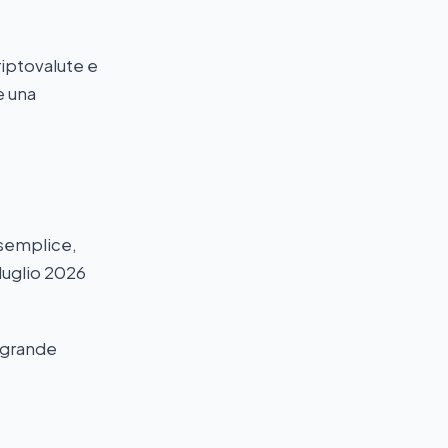
criptovalute e
e una
e semplice,
 luglio 2026
ù grande