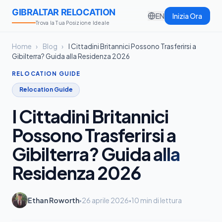
GIBRALTAR RELOCATION
EN
Inizia Ora
Trova la Tua Posizione Ideale
Home
›
Blog
›
I Cittadini Britannici Possono Trasferirsi a
Gibilterra? Guida alla Residenza 2026
RELOCATION GUIDE
Relocation Guide
I Cittadini Britannici
Possono Trasferirsi a
Gibilterra? Guida alla
Residenza 2026
Ethan Roworth
26 aprile 2026
10 min di lettura
•
•