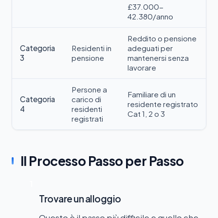
£37.000-
42.380/anno
Reddito o pensione
Categoria
Residenti in
adeguati per
3
pensione
mantenersi senza
lavorare
Persone a
Familiare di un
Categoria
carico di
residente registrato
4
residenti
Cat 1, 2 o 3
registrati
Il Processo Passo per Passo
1
Trovare un alloggio
Questo è il passo più difficile e quello che