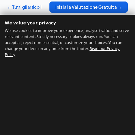
← Tutti gli articoli
Inizia la Valutazione Gratuita →
We value your privacy
We use cookies to improve your experience, analyse traffic, and serve
relevant content. Strictly necessary cookies always run. You can
accept all, reject non-essential, or customize your choices. You can
change your decision any time from the footer.
Read our Privacy
GIBRALTAR RELOCATION
Policy
Trova la Tua Posizione Ideale
Home
Valutazione
Chi Siamo
Blog
Contatti
Avvertenze
Privacy
Termini
Legal Notice
Cookie preferences
©
2026
Gibraltar Relocation
RETE GIBILTERRA
Country of Gibraltar
↗
Buy Property Gibraltar
↗
Properties For Sale
↗
Rent Gibraltar
↗
Property Management
↗
Careers Gibraltar
↗
Things To Do
↗
Gibraltar Gyms
↗