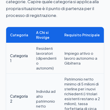
categorie. Capire quale categoria si applica alla
propria situazione è il punto di partenza per il
processo di registrazione.
A Chi si
Categoria
Requisito Principale
Rivolge
Residenti
lavoratori
Impiego attivo o
Categoria
(dipendenti
lavoro autonomo a
1
o
Gibilterra
autonomi)
Patrimonio netto
minimo di 5 milioni di
sterline per i nuovi
Individui ad
richiedenti (i titolari
Categoria
alto
esistenti restano a 2
2
patrimonio
milioni), tassa
netto
forfettaria di circa