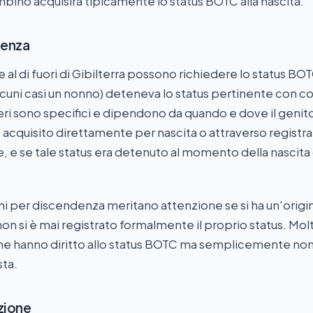
ambino acquisirà tipicamente lo status BOTC alla nascita.
denza
al di fuori di Gibilterra possono richiedere lo status BO
alcuni casi un nonno) deteneva lo status pertinente con 
iteri sono specifici e dipendono da quando e dove il genit
to acquisito direttamente per nascita o attraverso registr
e, e se tale status era detenuto al momento della nascita
ni per discendenza meritano attenzione se si ha un'origin
non si è mai registrato formalmente il proprio status. Mo
one hanno diritto allo status BOTC ma semplicemente no
sta.
azione