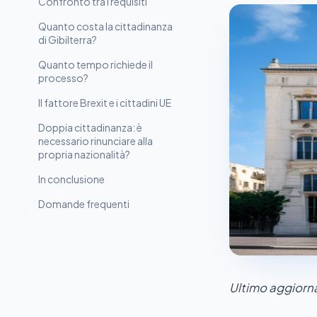
Confronto tra i requisiti
Quanto costa la cittadinanza
di Gibilterra?
Quanto tempo richiede il
processo?
Il fattore Brexit e i cittadini UE
Doppia cittadinanza: è
necessario rinunciare alla
propria nazionalità?
In conclusione
Domande frequenti
Ultimo aggior