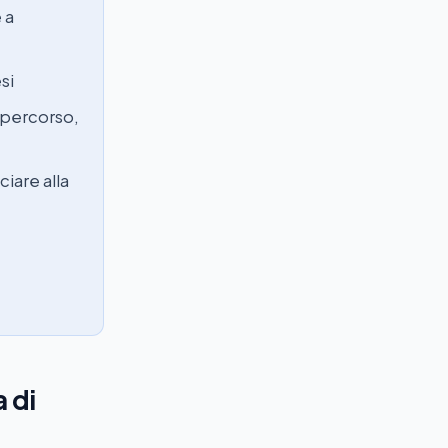
 a
si
l percorso,
iare alla
 di