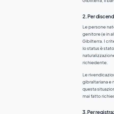
Gibilterra, il b
2. Per discen
Le persone nate 
genitore (e in 
Gibilterra. I cr
lo status è sta
naturalizzazion
richiedente.
Le rivendicazio
gibraltariana e 
questa situazi
mai fatto richie
3. Per registr