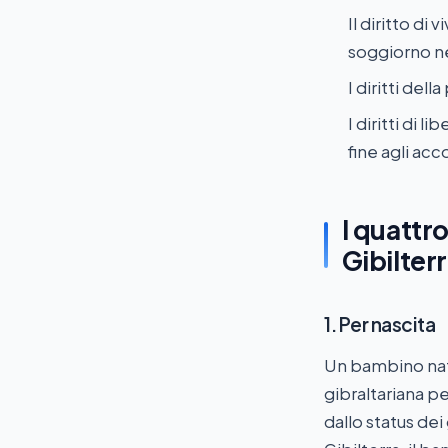
Il diritto di
soggiorno ne
I diritti dell
I diritti di 
fine agli ac
I quattro
Gibilter
1. Per nascita
Un bambino nato
gibraltariana pe
dallo status de