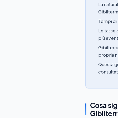
La natura
Gibilterr
Tempi di 
Le tasse 
più event
Gibilterr
propria n
Questa gu
consultat
Cosa sig
Gibilter