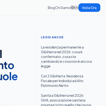
Blog
Chi Siamo
EN
Inizia Ora
LEGGI ANCHE
La residenza permanente a
l
Gibilterra nel 2026: cosa è
confermato, cosa sta
nto
cambiando e cosa non è ancora
legge
uole
Cat 2 Gibilterra: Residenza
Fiscale per Individui ad Alto
Patrimonio Netto
Sanità a Gibilterra nel 2026:
GHA, assicurazione sanitaria
privata e tutto quello che i nuovi