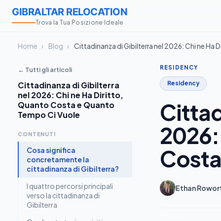
GIBRALTAR RELOCATION
Trova la Tua Posizione Ideale
Home
›
Blog
›
Cittadinanza di Gibilterra nel 2026: Chi ne Ha
RESIDENCY
← Tutti gli articoli
Residency
Cittadinanza di Gibilterra
nel 2026: Chi ne Ha Diritto,
Cittad
Quanto Costa e Quanto
Tempo Ci Vuole
2026: 
CONTENUTI
Costa
Cosa significa
concretamente la
cittadinanza di Gibilterra?
I quattro percorsi principali
Ethan Rowor
verso la cittadinanza di
Gibilterra