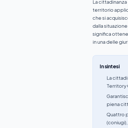
La cittadinanza 
territorio applic
che si acquisis
dalla situazion
significa ottener
in una delle giu
In sintesi
La cittad
Territory
Garantisce
piena cit
Quattro p
(coniugi)