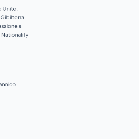
o Unito.
 Gibilterra
essione a
h Nationality
tannico