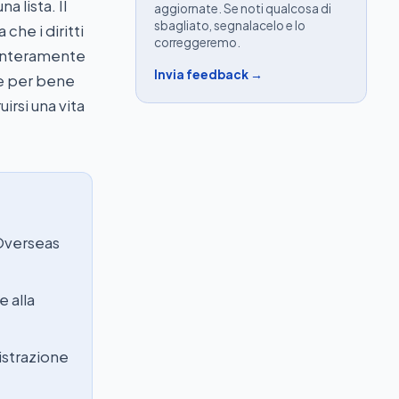
 lista. Il
aggiornate. Se noti qualcosa di
sbagliato, segnalacelo e lo
 che i diritti
correggeremo.
 interamente
Invia feedback →
se per bene
uirsi una vita
 Overseas
e alla
istrazione