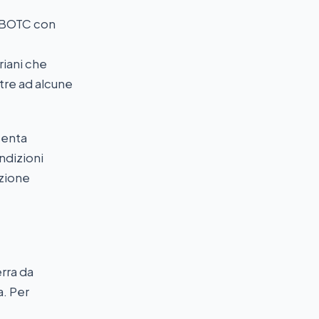
e BOTC con
riani che
ltre ad alcune
senta
ndizioni
izione
erra da
a. Per