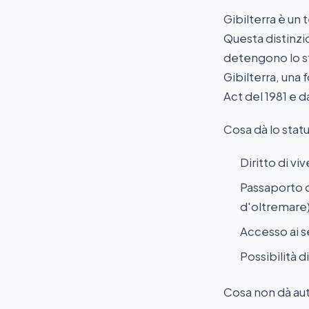
Gibilterra è un
Questa distinzio
detengono lo st
Gibilterra, una f
Act del 1981 e d
Cosa dà lo stat
Diritto di vi
Passaporto d
d'oltremare
Accesso ai se
Possibilità d
Cosa non dà au