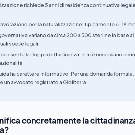
lizzazione richiede 5 anni di residenza continuativa legale
a
lavorazione per la naturalizzazione: tipicamente 6-18 me
governative variano da circa 200 a 500 sterline in base a
uali spese legali
a consente la doppia cittadinanza: non è necessario rinunc
azionalità
ida ha carattere informativo. Per una domanda formale,
e un avvocato registrato a Gibilterra
nifica concretamente la cittadinanza
ra?