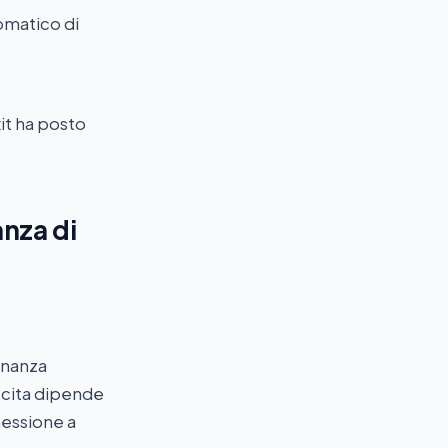
tomatico di
xit ha posto
anza di
inanza
ascita dipende
nessione a