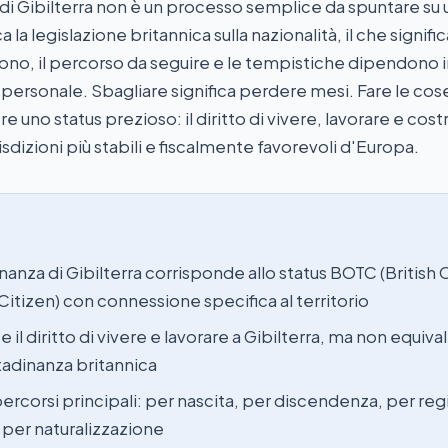
di Gibilterra non è un processo semplice da spuntare su una
a la legislazione britannica sulla nazionalità, il che significa
cono, il percorso da seguire e le tempistiche dipendono
e personale. Sbagliare significa perdere mesi. Fare le co
e uno status prezioso: il diritto di vivere, lavorare e costr
risdizioni più stabili e fiscalmente favorevoli d'Europa.
inanza di Gibilterra corrisponde allo status BOTC (British
 Citizen) con connessione specifica al territorio
 il diritto di vivere e lavorare a Gibilterra, ma non equival
tadinanza britannica
ercorsi principali: per nascita, per discendenza, per reg
, per naturalizzazione