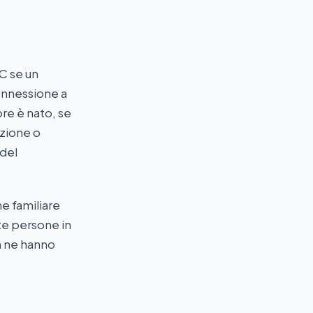
TC se un
connessione a
ore è nato, se
azione o
 del
e familiare
lte persone in
n ne hanno