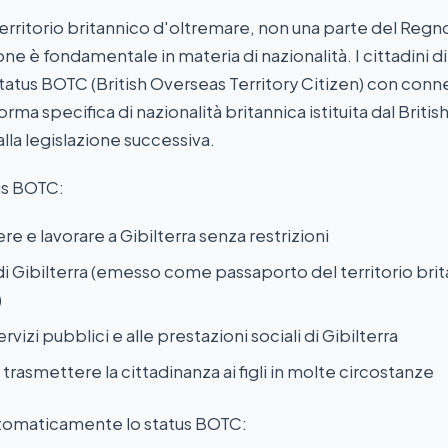
 territorio britannico d'oltremare, non una parte del Regn
ne è fondamentale in materia di nazionalità. I cittadini di
atus BOTC (British Overseas Territory Citizen) con conn
orma specifica di nazionalità britannica istituita dal Britis
alla legislazione successiva.
us BOTC:
vere e lavorare a Gibilterra senza restrizioni
i Gibilterra (emesso come passaporto del territorio bri
)
rvizi pubblici e alle prestazioni sociali di Gibilterra
i trasmettere la cittadinanza ai figli in molte circostanze
tomaticamente lo status BOTC: