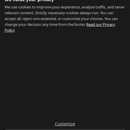
We use cookies to improve your experience, analyse traffic, and serve
relevant content. Strictly necessary cookies always run. You can
accept all, reject non-essential, or customize your choices. You can
change your decision any time from the footer.
Read our Privacy
GIBRALTAR RELOCATION
Policy
Trova la Tua Posizione Ideale
Home
Valutazione
Chi Siamo
Blog
Contatti
Avvertenze
Privacy
Termini
Legal Notice
Cookie preferences
©
2026
Gibraltar Relocation
RETE GIBILTERRA
Country of Gibraltar
↗
Buy Property Gibraltar
↗
Properties For Sale
↗
Rent Gibraltar
↗
Property Management
↗
Careers Gibraltar
↗
Things To Do
↗
Gibraltar Gyms
↗
Avvertenza:
Questo servizio fornisce informazioni
Customize
generali sulle localita immobiliari. Non costituisce
consulenza finanziaria, fiscale, di investimento o legale.