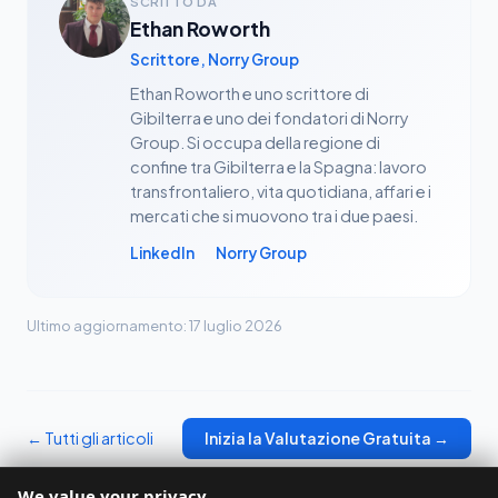
SCRITTO DA
Ethan Roworth
Scrittore, Norry Group
Ethan Roworth e uno scrittore di
Gibilterra e uno dei fondatori di Norry
Group. Si occupa della regione di
confine tra Gibilterra e la Spagna: lavoro
transfrontaliero, vita quotidiana, affari e i
mercati che si muovono tra i due paesi.
LinkedIn
Norry Group
Ultimo aggiornamento: 17 luglio 2026
← Tutti gli articoli
Inizia la Valutazione Gratuita →
We value your privacy