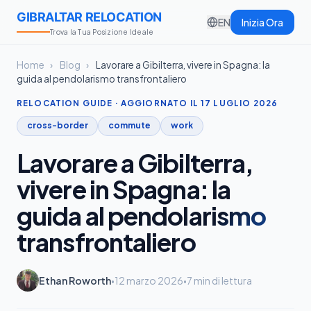
GIBRALTAR RELOCATION
EN
Inizia Ora
Trova la Tua Posizione Ideale
Home
›
Blog
›
Lavorare a Gibilterra, vivere in Spagna: la
guida al pendolarismo transfrontaliero
RELOCATION GUIDE · AGGIORNATO IL 17 LUGLIO 2026
cross-border
commute
work
Lavorare a Gibilterra,
vivere in Spagna: la
guida al pendolarismo
transfrontaliero
Ethan Roworth
12 marzo 2026
7 min di lettura
•
•