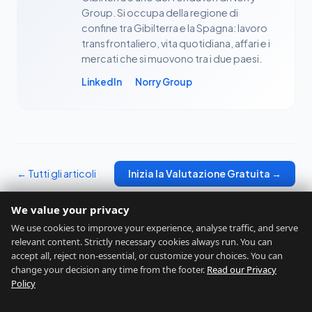
Group. Si occupa della regione di
confine tra Gibilterra e la Spagna: lavoro
transfrontaliero, vita quotidiana, affari e i
mercati che si muovono tra i due paesi.
LinkedIn
Norry Group
← Tutti gli articoli
Inizia la Valutazione Gratuita →
We value your privacy
We use cookies to improve your experience, analyse traffic, and serve
relevant content. Strictly necessary cookies always run. You can
accept all, reject non-essential, or customize your choices. You can
change your decision any time from the footer.
Read our Privacy
GIBRALTAR RELOCATION
Policy
Trova la Tua Posizione Ideale
Home
Valutazione
Chi Siamo
Blog
Contatti