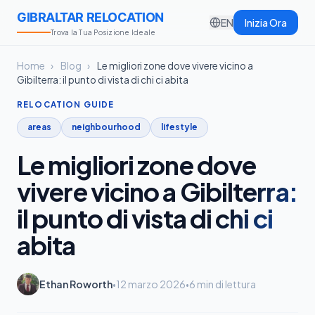
GIBRALTAR RELOCATION
EN
Inizia Ora
Trova la Tua Posizione Ideale
Home
›
Blog
›
Le migliori zone dove vivere vicino a
Gibilterra: il punto di vista di chi ci abita
RELOCATION GUIDE
areas
neighbourhood
lifestyle
Le migliori zone dove
vivere vicino a Gibilterra:
il punto di vista di chi ci
abita
Ethan Roworth
12 marzo 2026
6 min di lettura
•
•