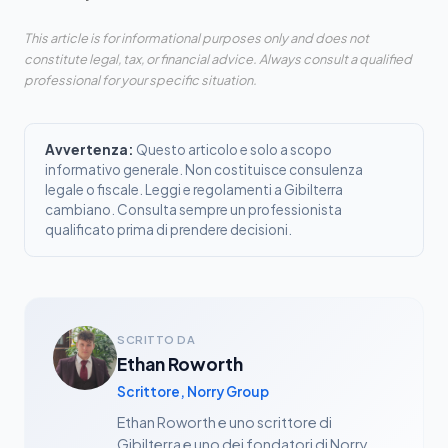
This article is for informational purposes only and does not
constitute legal, tax, or financial advice. Always consult a qualified
professional for your specific situation.
Avvertenza:
Questo articolo e solo a scopo
informativo generale. Non costituisce consulenza
legale o fiscale. Leggi e regolamenti a Gibilterra
cambiano. Consulta sempre un professionista
qualificato prima di prendere decisioni.
SCRITTO DA
Ethan Roworth
Scrittore, Norry Group
Ethan Roworth e uno scrittore di
Gibilterra e uno dei fondatori di Norry